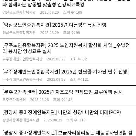
과 함께하는 암종별 맞춤형 건강의료특강
임실군노인종합복지관
2025.08.29
조회 수:
108
[임실군노인종합복지관] 2025년 여름방학특강 진행
임실군노인종합복지관
2025.08.29
조회 수:
99
[무주노인종합복지관] 2025 노인자원봉사 활성화 사업 _수납정
리 봉사단 양성교육 실시
무주장애인노인종합복지관
2025.08.28
조회 수:
92
[무주장애인노인종합복지관] 2025년 반딧골 기자단 연수 진행!
무주장애인노인종합복지관
2025.08.27
조회 수:
121
[무주군가족센터] 2025년 자조모임 전체모임 교류여행 실시
무주군가족센터
2025.08.26
조회 수:
142
[광양시 중마장애인복지관] 나만의 성장! 나만의 미래(PCP)
광양시중마장애인복지관
2025.08.25
조회 수:
113
[광양시 중마장애인복지관] 보금자리정리정돈 재능봉사단 8월 활