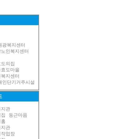
원광복지센터
광노인복지센터
효도의집
동효도마을
인복지센터
애인단기거주시설
도
복지관
이집
둥근마음
성홈
복지관
리작업장