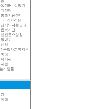
이집
아동센터
삼정원
복지센터
인통합지원센터
원
이리자선원
원광지역자활센터
종합복지관
노인전문요양원
요양병원
호센터
주종합사회복지관
린이집
회복지관
복지관
늘사람들
지관
린이집