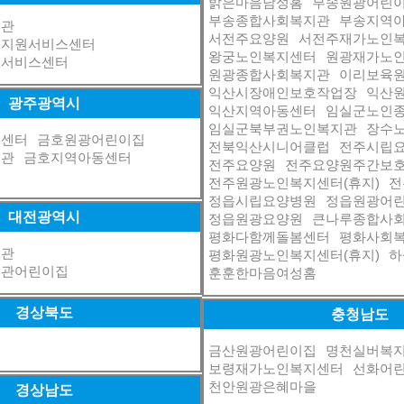
밝은마음남성홈
부송원광어린
부송종합사회복지관
부송지역
지관
서전주요양원
서전주재가노인
인지원서비스센터
왕궁노인복지센터
원광재가노
원서비스센터
원광종합사회복지관
이리보육
익산시장애인보호작업장
익산
광주광역시
익산지역아동센터
임실군노인
임실군북부권노인복지관
장수
지센터
금호원광어린이집
전북익산시니어클럽
전주시립
지관
금호지역아동센터
전주요양원
전주요양원주간보
전주원광노인복지센터(휴지)
전
정읍시립요양병원
정읍원광어
대전광역시
정읍원광요양원
큰나루종합사
평화다함께돌봄센터
평화사회
지관
평화원광노인복지센터(휴지)
하
지관어린이집
훈훈한마음여성홈
경상북도
충청남도
집
금산원광어린이집
명천실버복
보령재가노인복지센터
선화어
천안원광은혜마을
경상남도