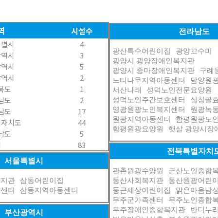
역
시설수
전라남도
특별시
4
광산특수어린이집
광양꼬수미
광역시
3
광양시 광양장애인복지관
광역시
5
광양시 중마장애인복지관
구례
광역시
2
느티나무지역아동센터
담양원
북도
1
서산나래
성덕노인전문요양원
남도
2
성덕노인주간보호센터
심청골
영광원광노인복지센터
원광녹
남도
17
원광지역아동센터
함평원광노
별자치도
44
함평원광요양원
햇살 광양시장
남도
5
계
83
전북특별자치
서울특별시
관촌원광수양원
군산노인종합
복지관
삼동어린이집
동산사회복지관
동산원광어린
양센터
삼동지역아동센터
둥근세상어린이집
맑은마음남
무주군가족센터
무주노인종합
무주장애인종합복지관
반디누
부산광역시