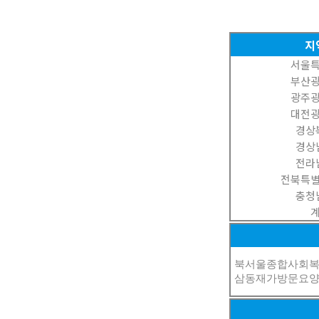
지
서울
부산
광주
대전
경상
경상
전라
전북특
충청
북서울종합사회
삼동재가방문요