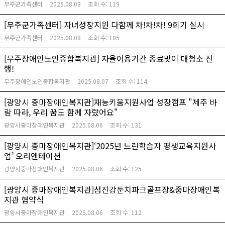
무주군가족센터
2025.08.08
조회 수:
119
[무주군가족센터] 자녀성장지원 다함께 차!차!차! 9회기 실시
무주군가족센터
2025.08.08
조회 수:
105
[무주장애인노인종합복지관] 자율이용기간 종료맞이 대청소 진
행!
무주장애인노인종합복지관
2025.08.07
조회 수:
114
[광양시 중마장애인복지관]재능키움지원사업 성장캠프 "제주 바
람 따라, 우리 꿈도 함께 자랐어요"
광양시중마장애인복지관
2025.08.06
조회 수:
131
[광양시 중마장애인복지관]‘2025년 느린학습자 평생교육지원사
업’ 오리엔테이션
광양시중마장애인복지관
2025.08.06
조회 수:
125
[광양시 중마장애인복지관]섬진강둔치파크골프장&중마장애인복
지관 협약식
광양시중마장애인복지관
2025.08.06
조회 수:
112