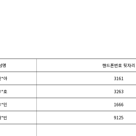
성명
핸드폰번호 뒷자리
신*아
3161
유*호
3263
유*민
1666
서*빈
9125