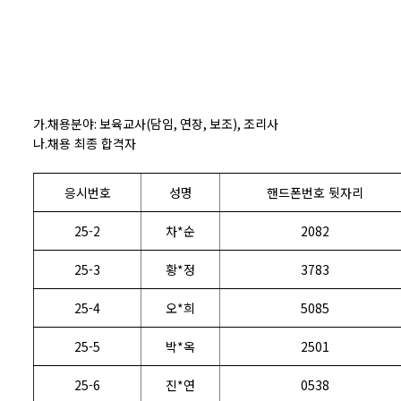
가
.
채용분야
:
보육교사
(
담임
,
연장
,
보조
),
조리사
나
.
채용 최종 합격자
응시번호
성명
핸드폰번호 뒷자리
25-2
차*순
2082
25-3
황*정
3783
25-4
오*희
5085
25-5
박*옥
2501
25-6
진*연
0538