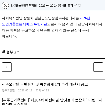
임실군노인종합복지관
2026.04.20 14:57:41
조회 수: 43
사회복지법인 삼동회 임실군노인종합복지관에서는
2026
년
노인맞춤돌봄서비스 수행기관
으로써
다음과 같이 전담사회복지사
채용 계획을 공고하오니 유능한 인재의 많은 관심과 응시
바랍니다
.
첨부 2
전주요양원 일반회계 및 특별회계 1차 추경 예산서 공고
전주요양원
2026.05.18
조회 수:
32
[무주군가족센터]"제104회 어린이날 반딧불이 큰잔치" 어린이체
험마당 부스참여