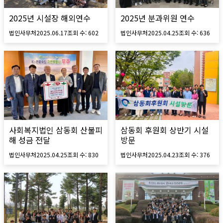
2025년 시설장 해외연수
2025년 분과위원 연수
법인사무처
2025.06.17
조회 수:
602
법인사무처
2025.04.25
조회 수:
636
사회복지법인 삼동회 산불피
삼동회 후원회 상반기 시설
해 성금 전달
방문
법인사무처
2025.04.25
조회 수:
830
법인사무처
2025.04.23
조회 수:
376