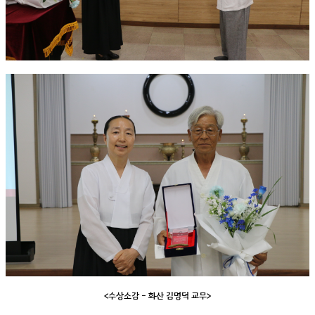
<수상소감 - 화산 김명덕 교무>