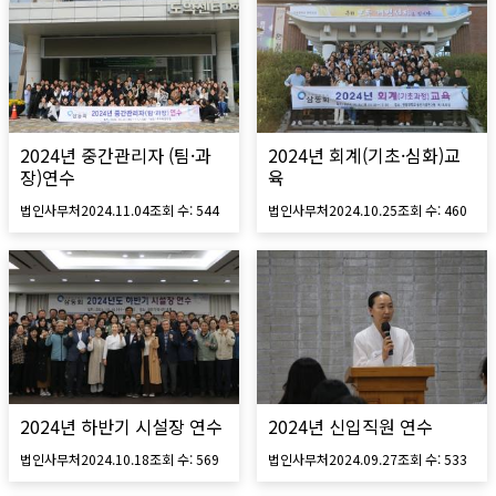
2024년 중간관리자 (팀·과
2024년 회계(기초·심화)교
장)연수
육
법인사무처
2024.11.04
조회 수:
544
법인사무처
2024.10.25
조회 수:
460
2024년 하반기 시설장 연수
2024년 신입직원 연수
법인사무처
2024.10.18
조회 수:
569
법인사무처
2024.09.27
조회 수:
533