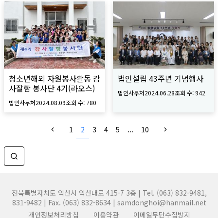
청소년해외 자원봉사활동 감
법인설립 43주년 기념행사
사잘함 봉사단 4기(라오스)
법인사무처
2024.06.28
조회 수:
942
법인사무처
2024.08.09
조회 수:
780
1
2
3
4
5
...
10
전북특별자치도 익산시 익산대로 415-7 3층 | Tel. (063) 832-9481,
831-9482 | Fax. (063) 832-8634 | samdonghoi@hanmail.net
개인정보처리방침
이용약관
이메일무단수집방지