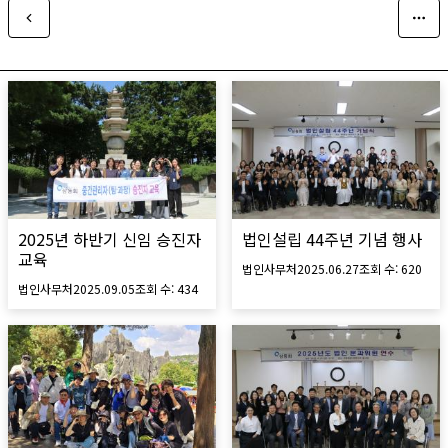
2025년 하반기 신임 승진자
법인설립 44주년 기념 행사
교육
법인사무처
2025.06.27
조회 수:
620
법인사무처
2025.09.05
조회 수:
434