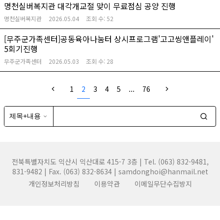
명천실버복지관 대각개교절 맞이 무료점심 공양 진행
명천실버복지관
2026.05.04
조회 수:
52
[무주군가족센터]공동육아나눔터 상시프로그램'고고씽앤플레이'
5회기진행
무주군가족센터
2026.05.03
조회 수:
28
1
2
3
4
5
...
76
전북특별자치도 익산시 익산대로 415-7 3층 | Tel. (063) 832-9481,
831-9482 | Fax. (063) 832-8634 | samdonghoi@hanmail.net
개인정보처리방침
이용약관
이메일무단수집방지