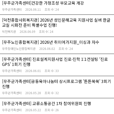
[무주군가족센터]건강한 가정조성 부모교육 개강
무주군가족센터
2026.06.11
조회 수:
24
[덕천종합사회복지관] 2026년 성인문해교육 지원사업 실버 한글
교실 시화전 준비 특별수업 진행!
덕천복지관
2026.06.09
조회 수:
24
[무주노인종합복지관] 2026년 취미여가지원_미싱과 자수
무주장애인노인종합복지관
2026.06.02
조회 수:
24
[무주군가족센터] 진로설계지원사업 진로·진학 1:1컨설팅 ‘진로
GPS’ 1회기 진행
무주군가족센터
2026.06.01
조회 수:
33
[무주군가족센터]공동육아나눔터 상시프로그램 '튼튼쑥쑥' 3회기
진행
무주군가족센터
2026.05.28
조회 수:
32
[무주군가족센터] 교류소통공간 1차 참여위원회 진행
무주군가족센터
2026.05.22
조회 수:
26