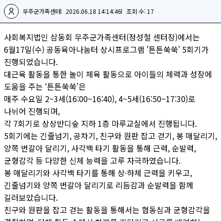
무주군가족센터
2026.06.18 14:14:46
조회 수: 17
사회복지법인 삼동회 무주군가족센터(정성철 센터장)에서는
6월17일(수) 공동육아나눔터 상시프로그램 '튼튼쑥쑥' 5회기가
진행되었습니다.
대근육 활동을 통한 놀이 체육 활동으로 아이들의 체력과 성장에
도움을 주는 ‘튼튼쑥쑥’은
매주 수요일 2~3세(16:00~16:40), 4~5세(16:50~17:30)로
나뉘어 진행되며,
각 7회기로 상상반디숲 지하 1층 마루교실에서 진행됩니다.
5회기에는 긴줄넘기, 공차기, 친구와 원판 잡고 걷기, 봉 매달리기,
양쪽 번갈아 달리기, 사각백 타기 활동을 통해 근력, 순발력,
균형감각 등 다양한 신체 능력을 고루 자극하였습니다.
봉 매달리기와 사각백 타기를 통해 상·하체 근력을 키우고,
긴줄넘기와 양쪽 번갈아 달리기로 리듬감과 순발력을 함께
길러보았습니다.
친구와 원판을 잡고 걷는 활동을 통해서는 협동심과 균형감각을