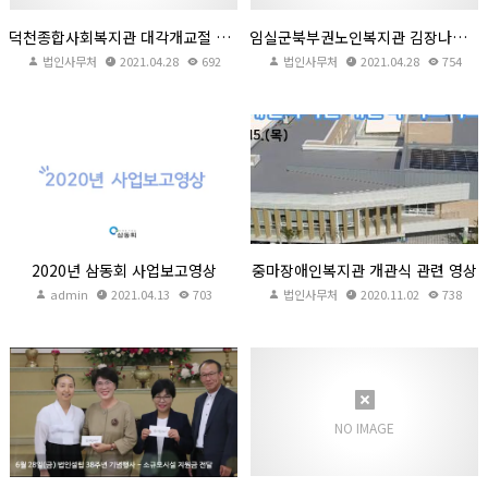
덕천종합사회복지관 대각개교절 축하영상 및 텃밭이야기 사업
임실군북부권노인복지관 김장나눔이야기 및 만수무강 팔순잔치
법인사무처
2021.04.28
692
법인사무처
2021.04.28
754
2020년 삼동회 사업보고영상
중마장애인복지관 개관식 관련 영상
admin
2021.04.13
703
법인사무처
2020.11.02
738
2020년 삼동회 사업보고영상
중마장애인복지관 개관식 관련 영상
admin
2021.04.13
703
법인사무처
2020.11.02
738
2019년 삼동회 사업보고 영상
2018년 삼동회 사업보고 영상
법인사무처
2020.07.06
법인사무처
2019.04.02
718
2469
NO IMAGE