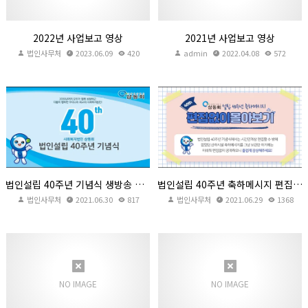
2022년 사업보고 영상
2021년 사업보고 영상
법인사무처
2023.06.09
420
admin
2022.04.08
572
법인설립 40주년 축하메시지 편집없이 몰아보기!!
법인설립 40주년 기념식 생방송 영상 공유
법인사무처
2021.06.29
법인사무처
2021.06.30
817
1368
법인설립 40주년 기념식 생방송 영상 공유
법인설립 40주년 축하메시지 편집없이 몰아보기!!
법인사무처
2021.06.30
817
법인사무처
2021.06.29
1368
덕천종합사회복지관 대각개교절 축하영상 및 텃밭이야기 사업
임실군북부권노인복지관 김장나눔이야기 및 만수무강 팔순잔치
법인사무처
2021.04.28
692
법인사무처
2021.04.28
754
NO IMAGE
NO IMAGE