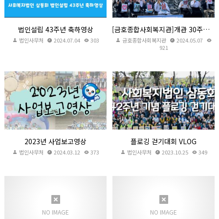
법인설립 43주년 축하영상
[금호종합사회복지관]개관 30주년 「서른살 금호, 우리마을 다 같이 다 함께」
법인사무처
2024.07.04
303
금호종합사회복지관
2024.05.07
921
2023년 사업보고영상
플로깅 걷기대회 VLOG
법인사무처
2024.03.12
373
법인사무처
2023.10.25
349
2023년 사업보고영상
플로깅 걷기대회 VLOG
법인사무처
2024.03.12
373
법인사무처
2023.10.25
349
2022년 사업보고 영상
2021년 사업보고 영상
법인사무처
2023.06.09
420
admin
2022.04.08
572
NO IMAGE
NO IMAGE