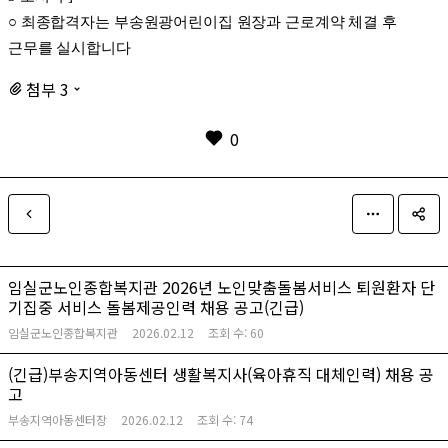
○
최종합격자는 부송원광어린이집 원장과 근로계약 체결 후
근무를 실시합니다
첨부 3
0
임실군노인종합복지관 2026년 노인맞춤돌봄서비스 퇴원환자 단
기집중 서비스 돌봄제공인력 채용 공고(긴급)
임실군노인종합복지관
2026.02.12
조회 수:
60
(긴급)부송지역아동센터 생활복지사(육아휴직 대체인력) 채용 공
고
부송지역아동센터장
2026.02.12
조회 수:
74