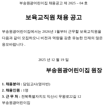
부송원광어린이집 채용공고 제
2025
–
04
호
보육교직원 채용 공고
부송원광어린이집에서는
2026
년
1
월부터 근무할 보육교직원을
다음과 같이 모집하오니 비전과 역량을 갖춘
유능한 인재의 많은
응모바랍니다
.
2025
년
12
월
19
일
부송원광어린이집 원장
1.
채용분야
:
담임교사
(
영아반
)
2.
채용인원
:
1
명
3.
근 무 처
:
전북특별자치도 익산시 무왕로
22
길
12
부송원광어린이집