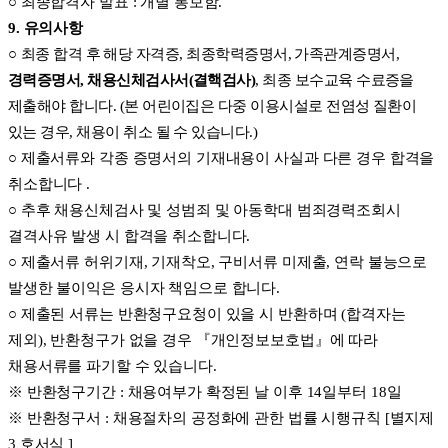
○
최종합격자 발표
:
개별 통보함
.
9.
유의사항
○
최종 합격 후 해당 자격증
,
최종학력증명서
,
가족관계증명서
,
경력증명서
,
채용신체검사서
(
결핵검사
)
,
최종 보수교육 수료증을
제출해야 합니다
. (
본 어린이집은 다중 이용시설로 전염성 질환이
있는 경우
,
채용이 취소 될 수 있습니다
.)
○
제출서류와 각종 증명서의 기재내용이 사실과 다른 경우 합격을
취소합니다
.
○
추후 채용신체검사 및 성범죄 및 아동학대 범죄경력조회시
결격사유 발생 시 합격을 취소합니다
.
○
제출서류 허위기재
,
기재착오
,
구비서류 미제출
,
연락 불능으로
발생한 불이익은 응시자 책임으로 합니다
.
○
제출된 서류는 반환청구요청이 있을 시 반환하며
(
합격자는
제외
),
반환청구가 없을 경우
『
개인정보보호법
』
에
따라
채용서류를 파기할 수 있습니다
.
※
반환청구기간
:
채용여부가 확정된 날 이후
14
일부터
18
일
※
반환청구서
:
채용절차의 공정화에 관한 법률 시행규칙
[
별지제
3
호서식
]