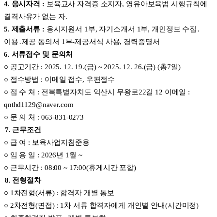
4.
응시자격
:
보육교사 자격증 소지자
,
영유아보육법 시행규칙에
결격사유가 없는 자
.
5.
제출서류
:
응시지원서
1
부
,
자기소개서
1
부
,
개인정보 수집
․
이용
․
제공 동의서
1
부
-
제공서식 사용
,
경력증명서
6.
서류접수 및 문의처
○
공고기간
: 2025. 12. 19.(
금
) ~ 2025. 12. 26.(
금
) (
총
7
일
)
○
접수방법
:
이메일 접수
,
우편접수
○
접 수 처
:
전북특별자치도 익산시 무왕로
22
길
12
이메일
:
qnthd1129@naver.com
○
문 의 처
: 063-831-0273
7.
근무조건
○
급 여
:
보육사업지침준용
○
임 용 일
:
2026
년
1
월
~
○
근무시간
: 08:00 ~ 17:00(
휴게시간 포함
)
8.
전형절차
○
1
차전형
(
서류
) :
합격자 개별 통보
○
2
차전형
(
면접
) : 1
차 서류 합격자에게 개인별 안내
(
시간미정
)