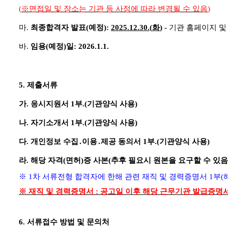
(
※
면접일 및 장소는 기관 등 사정에 따라 변경될 수 있음
)
마
.
최종합격자 발표
(
예정
):
2025.12.30.(
화
)
-
기관 홈페이지 및
바
.
임용
(
예정
)
일
: 2026.1.1.
5.
제출서류
가
.
응시지원서
1
부
.(
기관양식 사용
)
나
.
자기소개서
1
부
.(
기관양식 사용
)
다
.
개인정보 수집
․
이용
․
제공 동의서
1
부
.(
기관양식 사용
)
라
.
해당 자격
(
면허
)
증 사본
(
추후 필요시 원본을 요구할 수 있음
※
1
차 서류전형 합격자에 한해 관련 재직 및 경력증명서
1
부
(
※
재직 및 경력증명서
:
공고일 이후 해당 근무기관 발급증명
6.
서류접수 방법 및 문의처