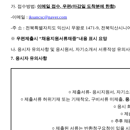
가
.
접수방법
:
이메일 접수
,
우편
(
마감일 도착분에 한함
)
-
이메일
:
iksancsc@naver.com
-
주 소
:
전북특별자치도 익산시 무왕로
1471-9,
전북익산시니어
※
우편제출시
“
채용지원서류재중
”
내용 표시 요망
나
.
응시자 유의사항 및 응시원서
,
자기소개서 서류작성 유의사
7.
응시자 유의사항
○
제출서류
-
응시지원서
,
자기소
○
제출서류 허위기재 또는 기재착오
,
구비서류 미제출
,
응
○
응시 
○
제
○
추후 채
○
제출된 서류는 반환청구요청이 있을 시