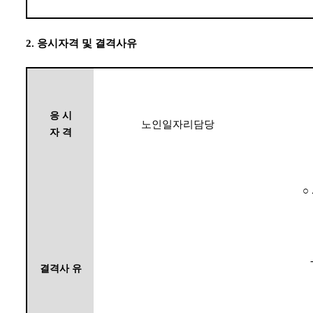
2.
응시자격 및 결격사유
응 시
노인일자리담당
자 격
○
결격사 유