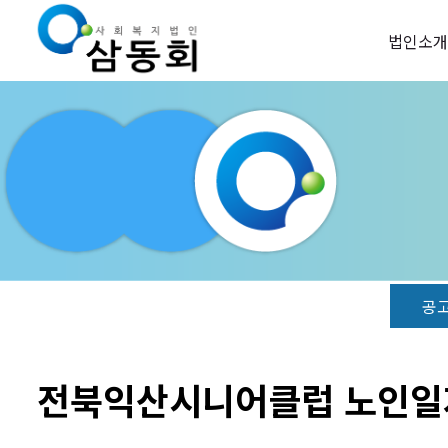
법인소개
공
전북익산시니어클럽 노인일