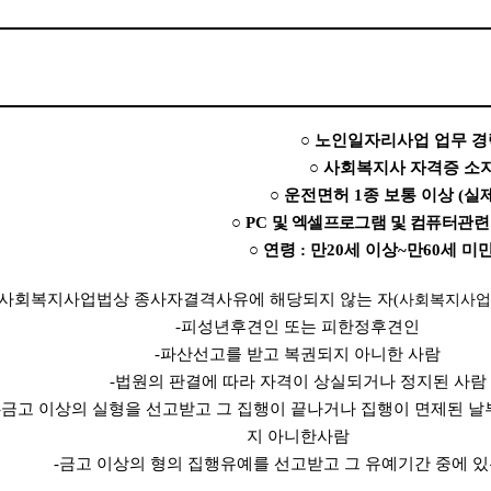
○
노인일자리사업 업무 경
○
사회복지사 자격증 소
○
운전면허
1
종 보통 이상
(
실
○
PC
및 엑셀프로그램 및 컴퓨터관련
○
연령
:
만
20
세 이상
~
만
60
세 미
사회복지사업법상 종사자결격사유에 해당되지 않는 자
(
사회복지사업
-
피성년후견인 또는 피한정후견인
-
파산선고를 받고 복권되지 아니한 사람
-
법원의 판결에 따라 자격이 상실되거나 정지된 사람
-
금고 이상의 실형을 선고받고 그 집행이 끝나거나 집행이 면제된 
지 아니한사람
-
금고 이상의 형의 집행유예를 선고받고 그 유예기간 중에 있