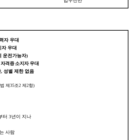
업무전반
력자 우대
지자 우대
제 운전가능자
)
 자격증 소지자 우대
만
,
성별 제한 없음
법 제
35
조
2
제
2
항
)
날부터
3
년이 지나
는 사람