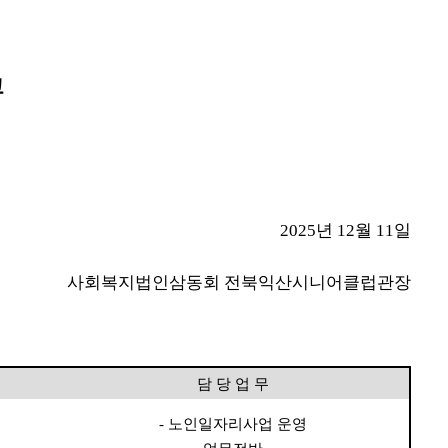
고
2025
년
12
월
11
일
사회복지법인삼동회 전북익산시니어클럽관장
담 당 업 무
-
노인일자리사업 운영