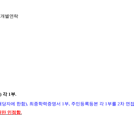
 개별연락
)
각
1
부
.
해당자에 한함
),
최종학력증명서
1
부
,
주민등록등본 각
1
부를
2
차 면
서만 인정함
.