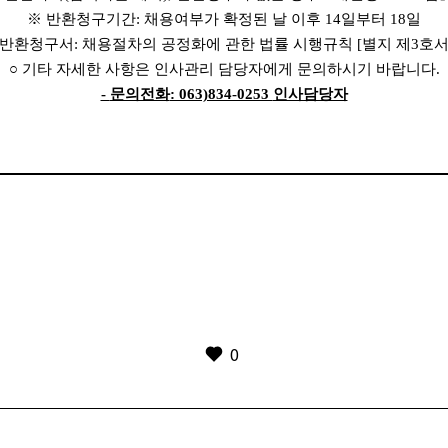
※
반환청구기간
:
채용여부가 확정된 날 이후
14
일부터
18
일
반환청구서
:
채용절차의 공정화에 관한 법률 시행규칙
[
별지 제
3
호
○
기타 자세한 사항은 인사관리 담당자에게 문의하시기 바랍니다
.
-
문의전화
: 063)834-0253
인사담당자
0