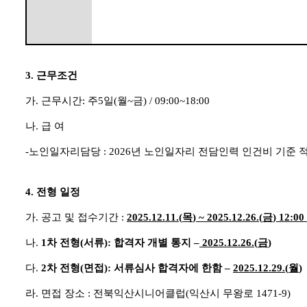
3.
근무조건
가
.
근무시간
:
주
5
일
(
월
~
금
) / 09:00~18:00
나
.
급 여
-
노인일자리담당
: 2026
년 노인일자리 전담인력 인건비 기준 
4.
전형 일정
가
.
공고 및 접수기간
:
2025.12.11.(
목
) ~ 2025.12.26.(
금
) 12:00
나
.
1
차 전형
(
서류
):
합격자 개별 통지
–
2025.12.26.(
금
)
다
.
2
차 전형
(
면접
):
서류심사 합격자에 한함
–
2025.12.29.(
월
)
라
.
면접 장소
:
전북익산시니어클럽
(
익산시 무왕로
1471-9)