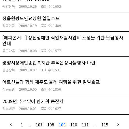
광양장복
2009.10.26
조회 수:
1692
정읍원광노인요양원 일일호프
정읍원광
2009.10.19
조회 수:
1489
[해피콘서트] 정신장애인 직업재활사업비 조성을 위한 모금행사
안내
둥근마음
2009.10.08
조회 수:
1577
광양시장애인종합복지관 추석온정나눔행사 마련
광양장복
2009.10.07
조회 수:
1531
어르신들과 함께 제주도 올레 여행을 위한 일일호프
정읍원광
2009.10.05
조회 수:
1850
2009년 추석맞이 한가위 큰잔치
정노병원
2009.10.01
조회 수:
1627
1
...
107
108
109
110
111
...
115