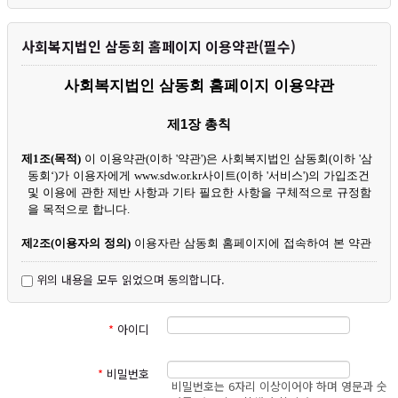
원님들께서는 사이트 방문 시 수시로 그 내용을 확인하여 주시기 바랍니
다.
사회복지법인 삼동회 홈페이지 이용약관(필수)
1. 개인정보의 수집 및 이용목적
삼동회는 다음의 목적을 위하여 개인정보를 처리합니다. 처리하고 있는
사회복지법인 삼동회 홈페이지 이용약관
개인정보는 다음의 목적 이외의 용도로는 이용되지 않으며, 이용 목적이
변경되는 경우에는 개인정보 보호법 제18조에 따라 별도의 동의를 받는 등
필요한 조치를 이행할 예정입니다.
제
1
장 총칙
가. 홈페이지 이용 회원 및 후원회원 관리
제
1
조
(
목적
)
이 이용약관
(
이하
'
약관
')
은 사회복지법인 삼동회
(
이하
'
삼
회원제 서비스 이용에 따른 본인확인, 회원공지 및 콘텐츠 제공, 회원정
동회
‘)
가 이용자에게
www.sdw.or.kr
사이트
(
이하
'
서비스
')
의 가입조건
보관리, 본인확인식별, 가입 및 탈퇴의사 확인, 불량회원 부정 이용 방지,
및 이용에 관한 제반 사항과 기타 필요한 사항을 구체적으로 규정함
불만처리 등 민원처리, 고지사항 전달 등을 목적으로 개인정보를 처리합니
을 목적으로 합니다
.
다.
나. 후원금 접수창구 제공 및 관리
제
2
조
(
이용자의 정의
)
이용자란 삼동회 홈페이지에 접속하여 본 약관
후원금 접수, 기부금영수증 발급, 후원금 사용결과 및 보고, 연말정산
에 따라 회원으로 가입하여 홈페이지를 통해 삼동회가 제공하는 서
간소화신고, 후원관련 안내 및 삼동회 사업·후원 콘텐츠를 제공 할 목적으
비스를 받는 자를 말합니다
.
위의 내용을 모두 읽었으며 동의합니다.
로 개인정보를 처리합니다.
다. 신규 서비스 개발 및 마케팅·광고에 활용
제
3
조
(
이용약관의 효력 및 변경
)
①
이 약관은 서비스 초기화면이나
신규 서비스 개발 및 맞춤 서비스 제공, 서비스의 유효성 확인, 이벤트
및 광고성 정보 제공 및 참여기회 제공, 접속빈도 파악을 통한 서비스 개선,
초기화면과의 연결화면을 통해 이용자에게 공지됨으로써 그 효력이
*
아이디
회원의 서비스 이용에 대한 통계를 목적으로 개인정보를 처리합니다.
발생됩니다
.
②
합리적인 사유가 발생할 경우
,
삼동회는 관계법령에 위배되지 않는
*
비밀번호
그러나 이러한 경우에도 이용자의 기본적 인권침해의 우려가 있는 민감한
범위 내에서 본 약관을 개정할 수 있습니다
.
비밀번호는 6자리 이상이어야 하며 영문과 숫
개인정보(인종, 사상 및 신조, 출신지 및 본적지, 정치적 성향 및 범죄기록,
③
삼동회가 본 약관을 개정하는 경우에는 적용일자 및 개정사유를