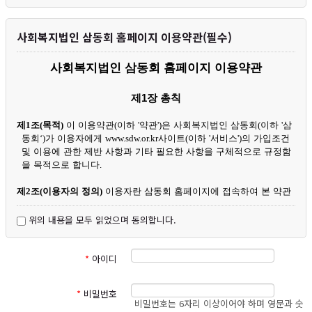
원님들께서는 사이트 방문 시 수시로 그 내용을 확인하여 주시기 바랍니
다.
사회복지법인 삼동회 홈페이지 이용약관(필수)
1. 개인정보의 수집 및 이용목적
삼동회는 다음의 목적을 위하여 개인정보를 처리합니다. 처리하고 있는
사회복지법인 삼동회 홈페이지 이용약관
개인정보는 다음의 목적 이외의 용도로는 이용되지 않으며, 이용 목적이
변경되는 경우에는 개인정보 보호법 제18조에 따라 별도의 동의를 받는 등
필요한 조치를 이행할 예정입니다.
제
1
장 총칙
가. 홈페이지 이용 회원 및 후원회원 관리
제
1
조
(
목적
)
이 이용약관
(
이하
'
약관
')
은 사회복지법인 삼동회
(
이하
'
삼
회원제 서비스 이용에 따른 본인확인, 회원공지 및 콘텐츠 제공, 회원정
동회
‘)
가 이용자에게
www.sdw.or.kr
사이트
(
이하
'
서비스
')
의 가입조건
보관리, 본인확인식별, 가입 및 탈퇴의사 확인, 불량회원 부정 이용 방지,
및 이용에 관한 제반 사항과 기타 필요한 사항을 구체적으로 규정함
불만처리 등 민원처리, 고지사항 전달 등을 목적으로 개인정보를 처리합니
을 목적으로 합니다
.
다.
나. 후원금 접수창구 제공 및 관리
제
2
조
(
이용자의 정의
)
이용자란 삼동회 홈페이지에 접속하여 본 약관
후원금 접수, 기부금영수증 발급, 후원금 사용결과 및 보고, 연말정산
에 따라 회원으로 가입하여 홈페이지를 통해 삼동회가 제공하는 서
간소화신고, 후원관련 안내 및 삼동회 사업·후원 콘텐츠를 제공 할 목적으
비스를 받는 자를 말합니다
.
위의 내용을 모두 읽었으며 동의합니다.
로 개인정보를 처리합니다.
다. 신규 서비스 개발 및 마케팅·광고에 활용
제
3
조
(
이용약관의 효력 및 변경
)
①
이 약관은 서비스 초기화면이나
신규 서비스 개발 및 맞춤 서비스 제공, 서비스의 유효성 확인, 이벤트
및 광고성 정보 제공 및 참여기회 제공, 접속빈도 파악을 통한 서비스 개선,
초기화면과의 연결화면을 통해 이용자에게 공지됨으로써 그 효력이
*
아이디
회원의 서비스 이용에 대한 통계를 목적으로 개인정보를 처리합니다.
발생됩니다
.
②
합리적인 사유가 발생할 경우
,
삼동회는 관계법령에 위배되지 않는
*
비밀번호
그러나 이러한 경우에도 이용자의 기본적 인권침해의 우려가 있는 민감한
범위 내에서 본 약관을 개정할 수 있습니다
.
비밀번호는 6자리 이상이어야 하며 영문과 숫
개인정보(인종, 사상 및 신조, 출신지 및 본적지, 정치적 성향 및 범죄기록,
③
삼동회가 본 약관을 개정하는 경우에는 적용일자 및 개정사유를