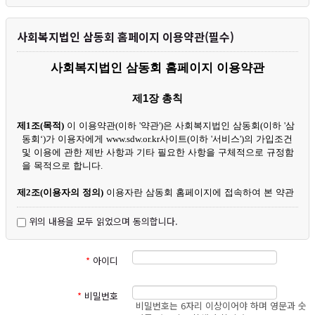
원님들께서는 사이트 방문 시 수시로 그 내용을 확인하여 주시기 바랍니
다.
사회복지법인 삼동회 홈페이지 이용약관(필수)
1. 개인정보의 수집 및 이용목적
삼동회는 다음의 목적을 위하여 개인정보를 처리합니다. 처리하고 있는
사회복지법인 삼동회 홈페이지 이용약관
개인정보는 다음의 목적 이외의 용도로는 이용되지 않으며, 이용 목적이
변경되는 경우에는 개인정보 보호법 제18조에 따라 별도의 동의를 받는 등
필요한 조치를 이행할 예정입니다.
제
1
장 총칙
가. 홈페이지 이용 회원 및 후원회원 관리
제
1
조
(
목적
)
이 이용약관
(
이하
'
약관
')
은 사회복지법인 삼동회
(
이하
'
삼
회원제 서비스 이용에 따른 본인확인, 회원공지 및 콘텐츠 제공, 회원정
동회
‘)
가 이용자에게
www.sdw.or.kr
사이트
(
이하
'
서비스
')
의 가입조건
보관리, 본인확인식별, 가입 및 탈퇴의사 확인, 불량회원 부정 이용 방지,
및 이용에 관한 제반 사항과 기타 필요한 사항을 구체적으로 규정함
불만처리 등 민원처리, 고지사항 전달 등을 목적으로 개인정보를 처리합니
을 목적으로 합니다
.
다.
나. 후원금 접수창구 제공 및 관리
제
2
조
(
이용자의 정의
)
이용자란 삼동회 홈페이지에 접속하여 본 약관
후원금 접수, 기부금영수증 발급, 후원금 사용결과 및 보고, 연말정산
에 따라 회원으로 가입하여 홈페이지를 통해 삼동회가 제공하는 서
간소화신고, 후원관련 안내 및 삼동회 사업·후원 콘텐츠를 제공 할 목적으
비스를 받는 자를 말합니다
.
위의 내용을 모두 읽었으며 동의합니다.
로 개인정보를 처리합니다.
다. 신규 서비스 개발 및 마케팅·광고에 활용
제
3
조
(
이용약관의 효력 및 변경
)
①
이 약관은 서비스 초기화면이나
신규 서비스 개발 및 맞춤 서비스 제공, 서비스의 유효성 확인, 이벤트
및 광고성 정보 제공 및 참여기회 제공, 접속빈도 파악을 통한 서비스 개선,
초기화면과의 연결화면을 통해 이용자에게 공지됨으로써 그 효력이
*
아이디
회원의 서비스 이용에 대한 통계를 목적으로 개인정보를 처리합니다.
발생됩니다
.
②
합리적인 사유가 발생할 경우
,
삼동회는 관계법령에 위배되지 않는
*
비밀번호
그러나 이러한 경우에도 이용자의 기본적 인권침해의 우려가 있는 민감한
범위 내에서 본 약관을 개정할 수 있습니다
.
비밀번호는 6자리 이상이어야 하며 영문과 숫
개인정보(인종, 사상 및 신조, 출신지 및 본적지, 정치적 성향 및 범죄기록,
③
삼동회가 본 약관을 개정하는 경우에는 적용일자 및 개정사유를