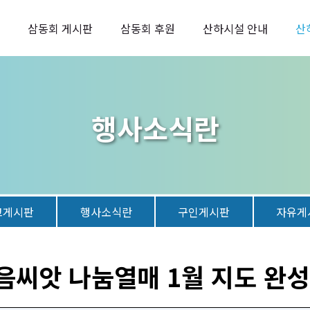
삼동회 게시판
삼동회 후원
산하시설 안내
산
행사소식란
고게시판
행사소식란
구인게시판
자유게
음씨앗 나눔열매 1월 지도 완성