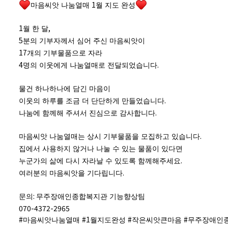
1
마음씨앗 나눔열매
월 지도 완성
1
,
월 한 달
5
분의 기부자께서 심어 주신 마음씨앗이
17
개의 기부물품으로 자라
4
.
명의 이웃에게 나눔열매로 전달되었습니다
물건 하나하나에 담긴 마음이
.
이웃의 하루를 조금 더 단단하게 만들었습니다
.
나눔에 함께해 주셔서 진심으로 감사합니다
.
마음씨앗 나눔열매는 상시 기부물품을 모집하고 있습니다
집에서 사용하지 않거나 나눌 수 있는 물품이 있다면
.
누군가의 삶에 다시 자라날 수 있도록 함께해주세요
.
여러분의 마음씨앗을 기다립니다
:
문의
무주장애인종합복지관 기능향상팀
070-4372-2965
#
#1
#
#
마음씨앗나눔열매
월지도완성
작은씨앗큰마음
무주장애인